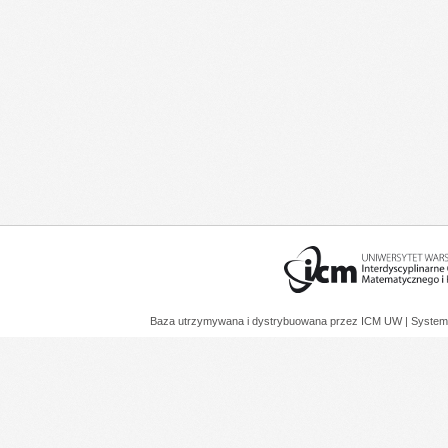
Baza utrzymywana i dystrybuowana przez
ICM UW
| System