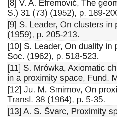
[8] V. A. Efremovič, The geom
S.) 31 (73) (1952), p. 189-20
[9] S. Leader, On clusters in
(1959), p. 205-213.
[10] S. Leader, On duality in
Soc. (1962), p. 518-523.
[11] S. Mrówka, Axiomatic char
in a proximity space, Fund. M
[12] Ju. M. Smirnov, On prox
Transl. 38 (1964), p. 5-35.
[13] A. S. Švarc, Proximity s