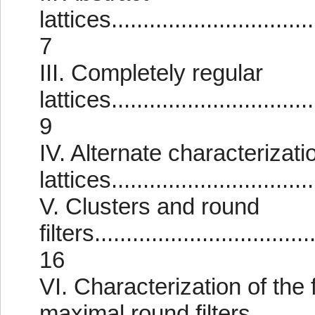
lattices..................................
7
III. Completely regular
lattices..................................
9
IV. Alternate characterizati
lattices................................
V. Clusters and round
filters...................................
16
VI. Characterization of the 
maximal round filters...........