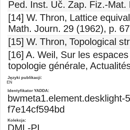
Ped. Inst. Uč. Zap. Fiz.-Mat.
[14] W. Thron, Lattice equiv
Math. Journ. 29 (1962), p. 6
[15] W. Thron, Topological s
[16] A. Weil, Sur les espaces 
topologie générale, Actualités
Języki publikacji
EN
Identyfikator YADDA
bwmeta1.element.desklight-
f7e14cf594bd
Kolekcja
DML-PL