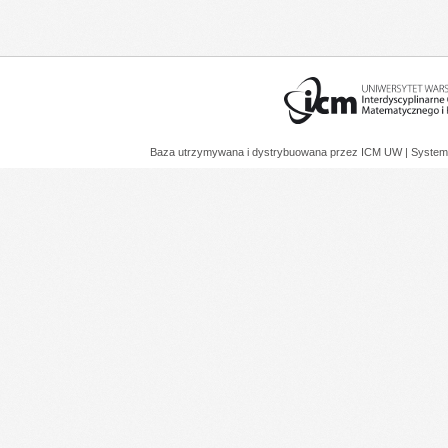
Baza utrzymywana i dystrybuowana przez
ICM UW
| System