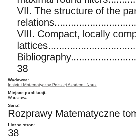
VII. The structure of the par
relations..............................
VIII. Compact, locally com
lattices.................................
Bibliography.............................
38
Wydawca
Instytut Matematyczny Polskiej Akademii Nauk
Miejsce publikacji
Warszawa
Seria
Rozprawy Matematyczne tom/
Liczba stron
38