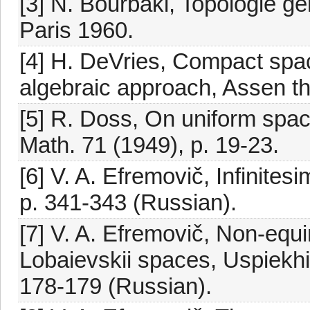
[3] N. Bourbaki, Topologie gén
Paris 1960.
[4] H. DeVries, Compact spa
algebraic approach, Assen t
[5] R. Doss, On uniform spac
Math. 71 (1949), p. 19-23.
[6] V. A. Efremovič, Infinit
p. 341-343 (Russian).
[7] V. A. Efremovič, Non-equ
Lobaievskii spaces, Uspiekhi
178-179 (Russian).