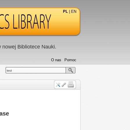
PL
|
EN
nowej Bibliotece Nauki.
O nas
Pomoc
test
case