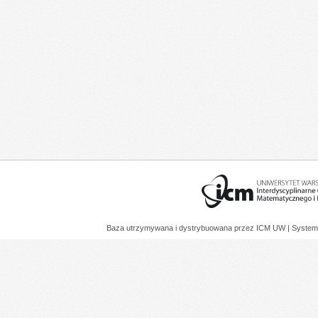
Baza utrzymywana i dystrybuowana przez
ICM UW
| System