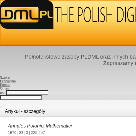
Pełnotekstowe zasoby PLDML oraz innych baz
Zapraszamy
Szukaj
Przeglądaj
Pomoc
O nas
test
Artykuł - szczegóły
Annales Polonici Mathematici
1970
|
23
|
3
| 225-257