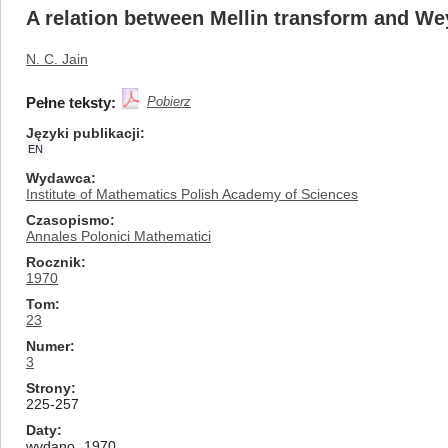
A relation between Mellin transform and Weyl
N. C. Jain
Pełne teksty:
Pobierz
Języki publikacji
EN
Wydawca
Institute of Mathematics Polish Academy of Sciences
Czasopismo
Annales Polonici Mathematici
Rocznik
1970
Tom
23
Numer
3
Strony
225-257
Daty
wydano
1970