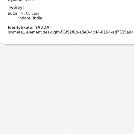
Twórcy
autor
N. C. Jain
Indore, India
Identyfikator YADDA
bwmeta1.element.desklight-56f92f6d-a8e0-4c44-8164-ad7559ad