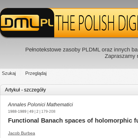
Pełnotekstowe zasoby PLDML oraz innych baz
Zapraszamy
Szukaj
Przeglądaj
Artykuł - szczegóły
Annales Polonici Mathematici
1988-1989
|
49
|
2
| 179-208
Functional Banach spaces of holomorphic f
Jacob Burbea