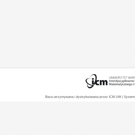
Baza utrzymywana i dystrybuowana przez
ICM UW
| System