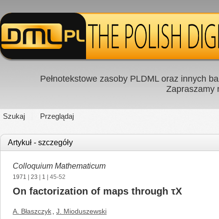
Pełnotekstowe zasoby PLDML oraz innych baz
Zapraszamy
Szukaj
Przeglądaj
Artykuł - szczegóły
Colloquium Mathematicum
1971
|
23
|
1
| 45-52
On factorization of maps through τX
A. Błaszczyk
,
J. Mioduszewski