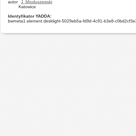
autor
J. Mioduszewski
Katowice
Identyfikator YADDA
bwmeta1.element.desklight-5029eb5a-fd9d-4c91-b3e8-c0bd2cf3e