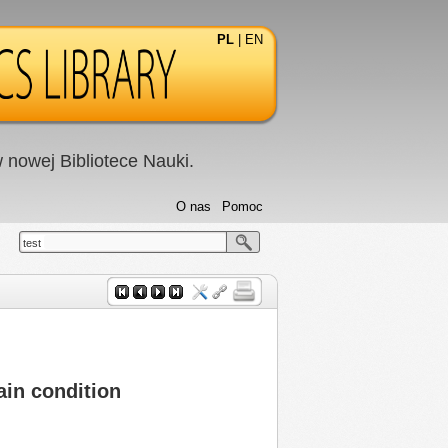
PL
|
EN
nowej Bibliotece Nauki.
O nas
Pomoc
test
ain condition