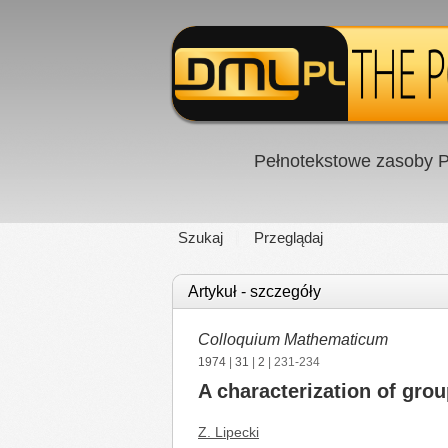
Pełnotekstowe zasoby P
Szukaj
Przeglądaj
Artykuł - szczegóły
Colloquium Mathematicum
1974
|
31
|
2
| 231-234
A characterization of gro
Z. Lipecki