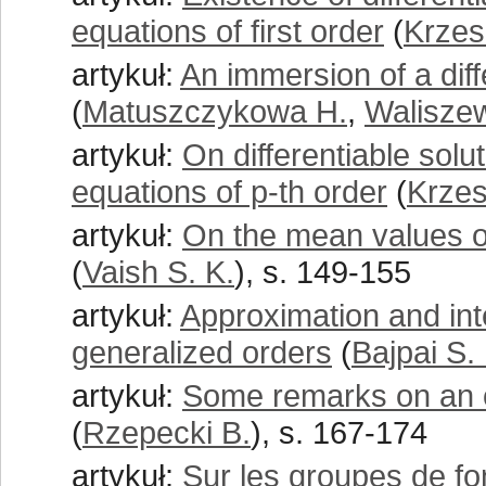
equations of first order
(
Krzes
artykuł:
An immersion of a diff
(
Matuszczykowa H.
,
Walisze
artykuł:
On differentiable solu
equations of p-th order
(
Krzes
artykuł:
On the mean values of 
(
Vaish S. K.
), s. 149-155
artykuł:
Approximation and inte
generalized orders
(
Bajpai S.
artykuł:
Some remarks on an o
(
Rzepecki B.
), s. 167-174
artykuł:
Sur les groupes de fo