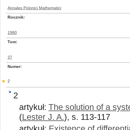
Annales Polonici Mathematici
Rocznik
1980
Tom
37
Numer
2
2
artykuł:
The solution of a syst
(
Lester J. A.
), s. 113-117
artykuł:
Existence of different