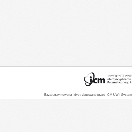
Baza utrzymywana i dystrybuowana przez
ICM UW
| System