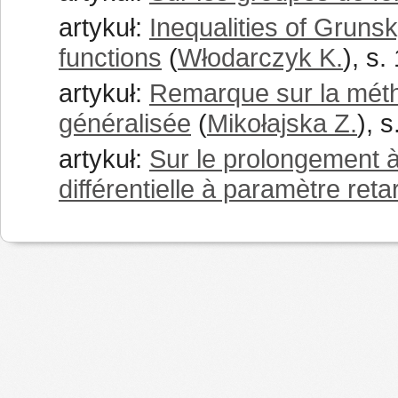
artykuł:
Inequalities of Grunsk
functions
(
Włodarczyk K.
), s
artykuł:
Remarque sur la métho
généralisée
(
Mikołajska Z.
), 
artykuł:
Sur le prolongement à
différentielle à paramètre reta