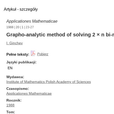
Artykuł - szczegóły
Applicationes Mathematicae
1988
|
20
|
1
| 23-27
Grapho-analytic method of solving 2 × n bi
I. Ginchev
Pełne teksty:
Pobierz
Języki publikacji
EN
Wydawca
Institute of Mathematics Polish Academy of Sciences
Czasopismo
Applicationes Mathematicae
Rocznik
1988
Tom