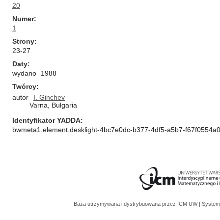
20
Numer
1
Strony
23-27
Daty
wydano
1988
Twórcy
autor
I. Ginchev
Varna, Bulgaria
Identyfikator YADDA
bwmeta1.element.desklight-4bc7e0dc-b377-4df5-a5b7-f67f0554a
Baza utrzymywana i dystrybuowana przez
ICM UW
| System