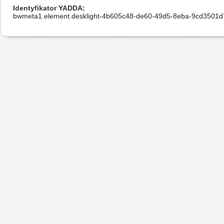
Identyfikator YADDA
bwmeta1.element.desklight-4b605c48-de60-49d5-8eba-9cd3501