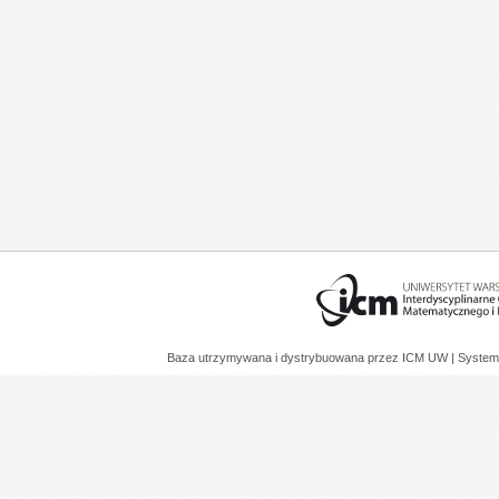
Baza utrzymywana i dystrybuowana przez
ICM UW
| System