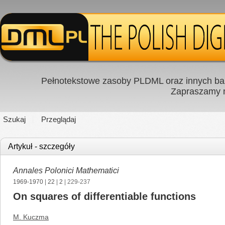
Pełnotekstowe zasoby PLDML oraz innych baz
Zapraszamy
Szukaj
Przeglądaj
Artykuł - szczegóły
Annales Polonici Mathematici
1969-1970
|
22
|
2
| 229-237
On squares of differentiable functions
M. Kuczma