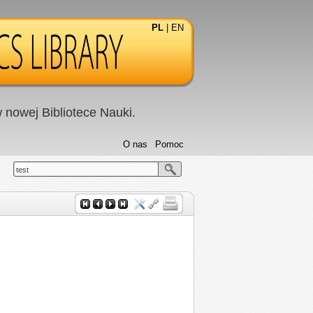
PL
|
EN
nowej Bibliotece Nauki.
O nas
Pomoc
test