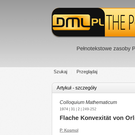
Pełnotekstowe zasoby P
Szukaj
Przeglądaj
Artykuł - szczegóły
Colloquium Mathematicum
1974
|
31
|
2
| 249-252
Flache Konvexität von Or
P. Kosmol