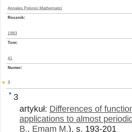
Annales Polonici Mathematici
Rocznik
1983
Tom
41
Numer
3
3
artykuł:
Differences of functi
applications to almost period
B.
,
Emam M.
), s. 193-201