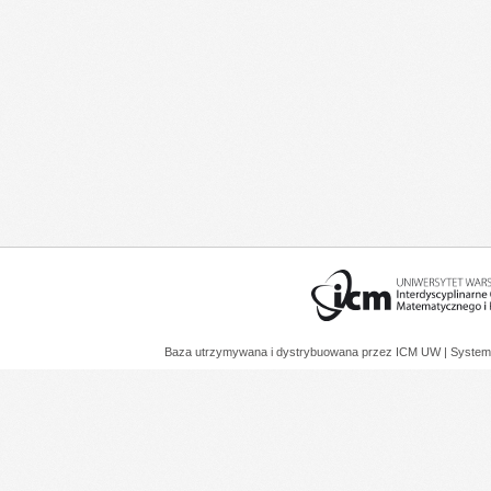
Baza utrzymywana i dystrybuowana przez
ICM UW
| System