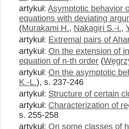
artykuł:
Asymptotic behavior of 
equations with deviating arg
(
Murakami H.
,
Nakagiri S.-i.
,
artykuł:
Extremal pairs of Ah
artykuł:
On the extension of in
equation of n-th order
(
Węgrz
artykuł:
On the asymptotic beh
K.-L.
), s. 237-246
artykuł:
Structure of certain c
artykuł:
Characterization of re
s. 255-258
artykuł:
On some classes of h