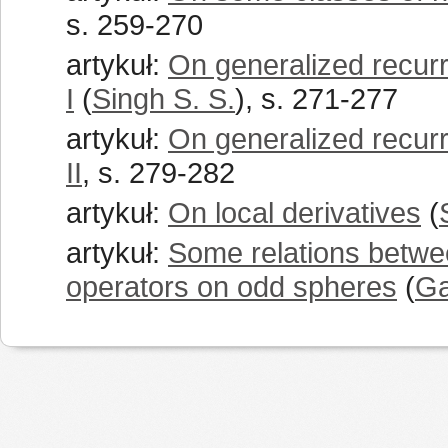
s. 259-270
artykuł:
On generalized recurr
I
(
Singh S. S.
), s. 271-277
artykuł:
On generalized recurr
II
, s. 279-282
artykuł:
On local derivatives
(
artykuł:
Some relations betwee
operators on odd spheres
(
Ga