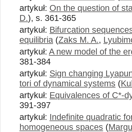
artykuł:
On the question of sta
D.
), s. 361-365
artykuł:
Bifurcation sequences
equilibria
(
Zaks M. A.
,
Lyubimo
artykuł:
A new model of the er
381-384
artykuł:
Sign changing Lyapuno
tori of dynamical systems
(
Kul
artykuł:
Equivalences of C*-d
391-397
artykuł:
Indefinite quadratic f
homogeneous spaces
(
Margul