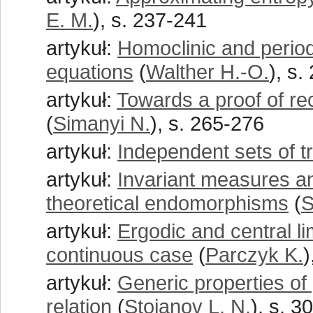
E. M.
), s. 237-241
artykuł:
Homoclinic and periodi
equations
(
Walther H.-O.
), s.
artykuł:
Towards a proof of re
(
Simanyi N.
), s. 265-276
artykuł:
Independent sets of tr
artykuł:
Invariant measures a
theoretical endomorphisms
(
S
artykuł:
Ergodic and central li
continuous case
(
Parczyk K.
)
artykuł:
Generic properties of 
relation
(
Stojanov L. N.
), s. 3