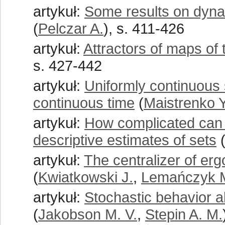
artykuł:
Some results on dynam
(
Pelczar A.
), s. 411-426
artykuł:
Attractors of maps of 
s. 427-442
artykuł:
Uniformly continuous s
continuous time
(
Maistrenko Y
artykuł:
How complicated can 
descriptive estimates of sets
artykuł:
The centralizer of er
(
Kwiatkowski J.
,
Lemańczyk 
artykuł:
Stochastic behavior 
(
Jakobson M. V.
,
Stepin A. M.