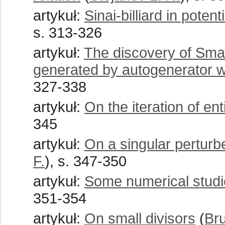
artykuł:
Sinai-billiard in poten
s. 313-326
artykuł:
The discovery of Sma
generated by autogenerator w
327-338
artykuł:
On the iteration of ent
345
artykuł:
On a singular perturbe
F.
), s. 347-350
artykuł:
Some numerical studi
351-354
artykuł:
On small divisors
(
Bru