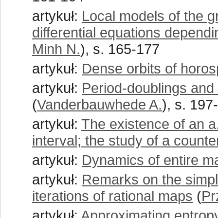
artykuł:
Local models of the g
differential equations depend
Minh N.
), s. 165-177
artykuł:
Dense orbits of horos
artykuł:
Period-doublings and 
(
Vanderbauwhede A.
), s. 197
artykuł:
The existence of an a
interval; the study of a coun
artykuł:
Dynamics of entire m
artykuł:
Remarks on the simple
iterations of rational maps
(
Pr
artykuł:
Approximating entropy