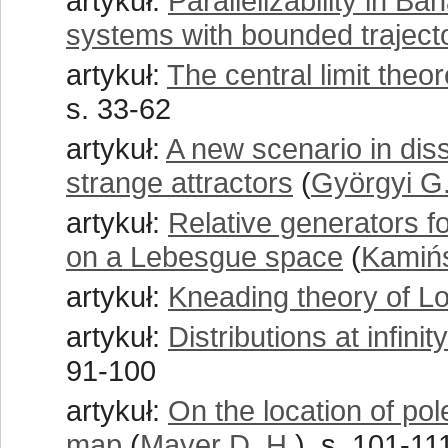
artykuł:
Parallelizability in B
systems with bounded traject
artykuł:
The central limit the
s. 33-62
artykuł:
A new scenario in diss
strange attractors
(
Györgyi G
artykuł:
Relative generators fo
on a Lebesgue space
(
Kamińs
artykuł:
Kneading theory of L
artykuł:
Distributions at infin
91-100
artykuł:
On the location of pol
map
(
Mayer D. H.
), s. 101-11