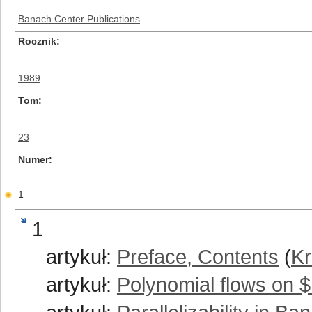
Banach Center Publications
Rocznik
1989
Tom
23
Numer
1
1
artykuł:
Preface, Contents
(
Kr
artykuł:
Polynomial flows on 