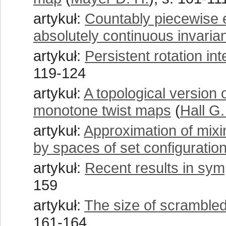
artykuł:
Countably piecewise 
absolutely continuous invari
artykuł:
Persistent rotation in
119-124
artykuł:
A topological version
monotone twist maps
(
Hall G.
artykuł:
Approximation of mixi
by spaces of set configuratio
artykuł:
Recent results in sym
159
artykuł:
The size of scrambled
161-164