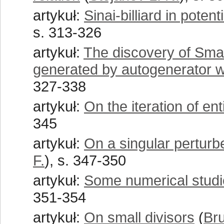
artykuł:
Sinai-billiard in poten
s. 313-326
artykuł:
The discovery of Sma
generated by autogenerator w
327-338
artykuł:
On the iteration of ent
345
artykuł:
On a singular perturbe
F.
), s. 347-350
artykuł:
Some numerical studi
351-354
artykuł:
On small divisors
(
Bru