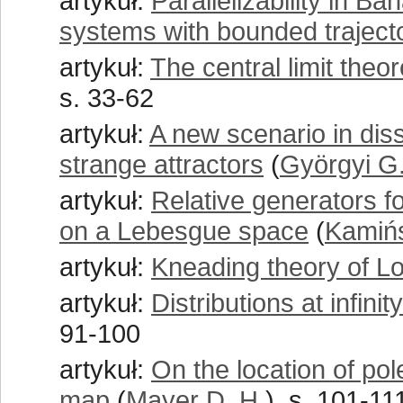
artykuł:
Parallelizability in B
systems with bounded traject
artykuł:
The central limit the
s. 33-62
artykuł:
A new scenario in diss
strange attractors
(
Györgyi G
artykuł:
Relative generators fo
on a Lebesgue space
(
Kamińs
artykuł:
Kneading theory of L
artykuł:
Distributions at infin
91-100
artykuł:
On the location of pol
map
(
Mayer D. H.
), s. 101-11