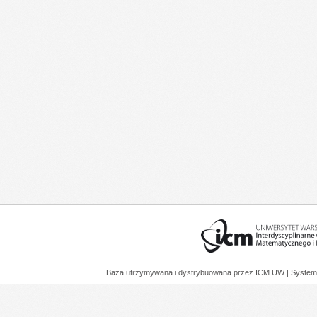
Baza utrzymywana i dystrybuowana przez
ICM UW
| System