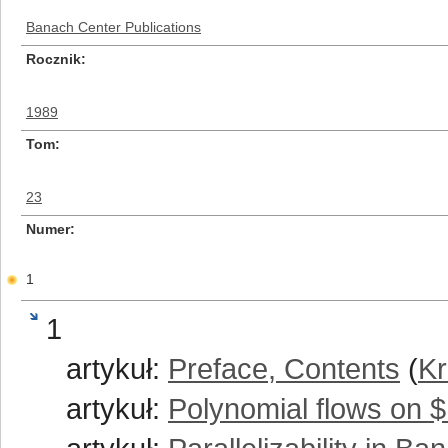
Banach Center Publications
Rocznik
1989
Tom
23
Numer
1
1
artykuł:
Preface, Contents
(
Kr
artykuł:
Polynomial flows on 