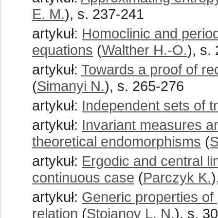
E. M.
), s. 237-241
artykuł:
Homoclinic and periodi
equations
(
Walther H.-O.
), s.
artykuł:
Towards a proof of re
(
Simanyi N.
), s. 265-276
artykuł:
Independent sets of tr
artykuł:
Invariant measures a
theoretical endomorphisms
(
S
artykuł:
Ergodic and central li
continuous case
(
Parczyk K.
)
artykuł:
Generic properties of 
relation
(
Stojanov L. N.
), s. 3