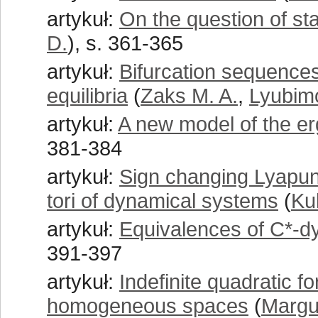
artykuł:
On the question of sta
D.
), s. 361-365
artykuł:
Bifurcation sequences
equilibria
(
Zaks M. A.
,
Lyubimo
artykuł:
A new model of the er
381-384
artykuł:
Sign changing Lyapuno
tori of dynamical systems
(
Kul
artykuł:
Equivalences of C*-d
391-397
artykuł:
Indefinite quadratic f
homogeneous spaces
(
Margul