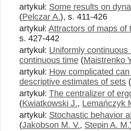
artykuł:
Some results on dynam
(
Pelczar A.
), s. 411-426
artykuł:
Attractors of maps of 
s. 427-442
artykuł:
Uniformly continuous s
continuous time
(
Maistrenko Y
artykuł:
How complicated can 
descriptive estimates of sets
artykuł:
The centralizer of er
(
Kwiatkowski J.
,
Lemańczyk 
artykuł:
Stochastic behavior 
(
Jakobson M. V.
,
Stepin A. M.