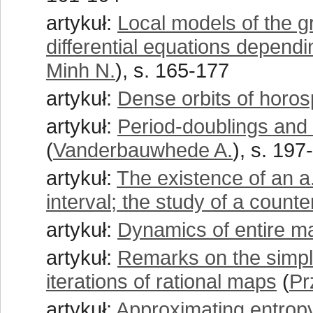
artykuł:
Local models of the g
differential equations depend
Minh N.
), s. 165-177
artykuł:
Dense orbits of horos
artykuł:
Period-doublings and 
(
Vanderbauwhede A.
), s. 197
artykuł:
The existence of an a
interval; the study of a coun
artykuł:
Dynamics of entire m
artykuł:
Remarks on the simple
iterations of rational maps
(
Pr
artykuł:
Approximating entropy