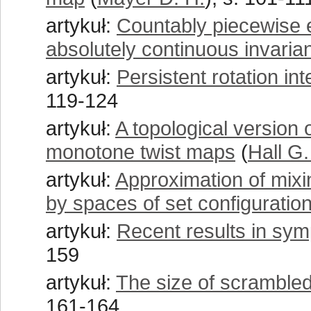
artykuł:
Countably piecewise 
absolutely continuous invari
artykuł:
Persistent rotation in
119-124
artykuł:
A topological version
monotone twist maps
(
Hall G.
artykuł:
Approximation of mixi
by spaces of set configuratio
artykuł:
Recent results in sym
159
artykuł:
The size of scrambled
161-164