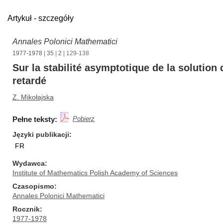
Artykuł - szczegóły
Annales Polonici Mathematici
1977-1978
|
35
|
2
| 129-138
Sur la stabilité asymptotique de la solution
retardé
Z. Mikołajska
Pełne teksty:
Pobierz
Języki publikacji
FR
Wydawca
Institute of Mathematics Polish Academy of Sciences
Czasopismo
Annales Polonici Mathematici
Rocznik
1977-1978