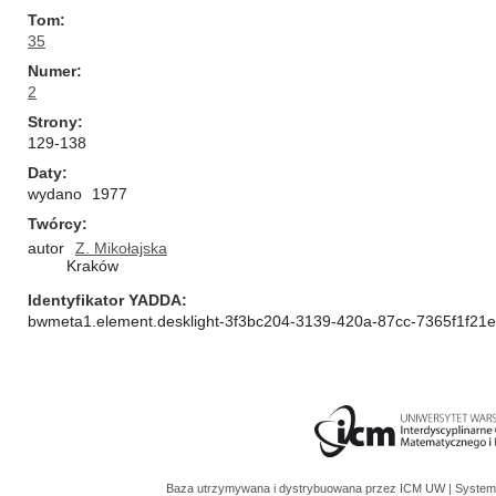
Tom
35
Numer
2
Strony
129-138
Daty
wydano
1977
Twórcy
autor
Z. Mikołajska
Kraków
Identyfikator YADDA
bwmeta1.element.desklight-3f3bc204-3139-420a-87cc-7365f1f21
Baza utrzymywana i dystrybuowana przez
ICM UW
| System