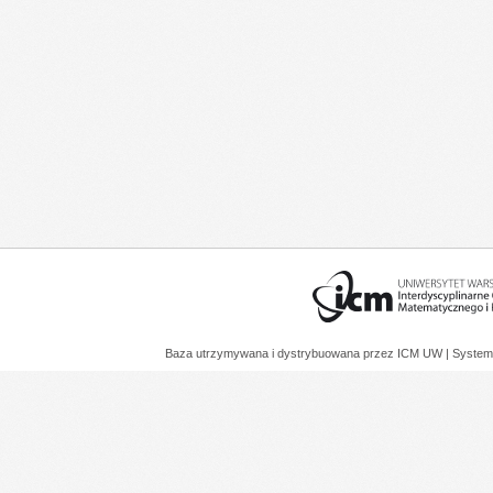
Baza utrzymywana i dystrybuowana przez
ICM UW
| System