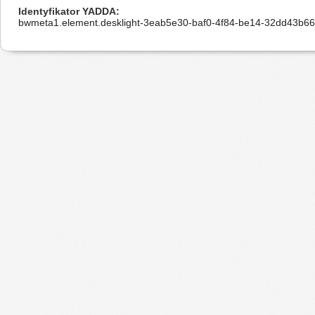
Identyfikator YADDA
bwmeta1.element.desklight-3eab5e30-baf0-4f84-be14-32dd43b66