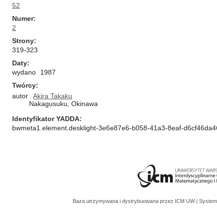
52
Numer
2
Strony
319-323
Daty
wydano
1987
Twórcy
autor
Akira Takaku
Nakagusuku, Okinawa
Identyfikator YADDA
bwmeta1.element.desklight-3e6e87e6-b058-41a3-8eaf-d6cf46da
Baza utrzymywana i dystrybuowana przez
ICM UW
| System