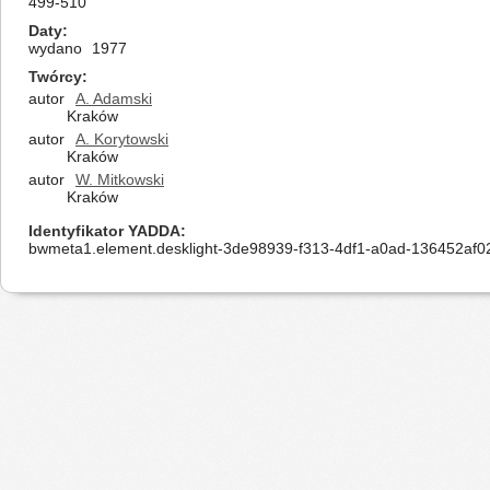
499-510
Daty
wydano
1977
Twórcy
autor
A. Adamski
Kraków
autor
A. Korytowski
Kraków
autor
W. Mitkowski
Kraków
Identyfikator YADDA
bwmeta1.element.desklight-3de98939-f313-4df1-a0ad-136452af0