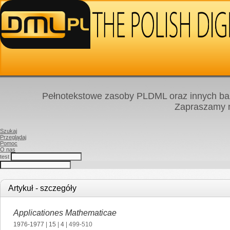
Pełnotekstowe zasoby PLDML oraz innych baz
Zapraszamy
Szukaj
Przeglądaj
Pomoc
O nas
test
Artykuł - szczegóły
Applicationes Mathematicae
1976-1977
|
15
|
4
| 499-510