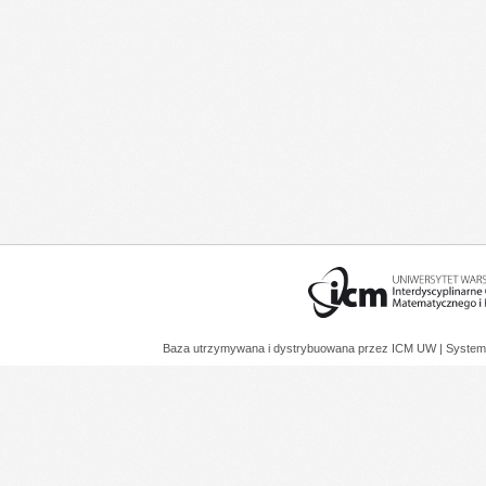
Baza utrzymywana i dystrybuowana przez
ICM UW
| System