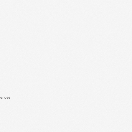
s
iences