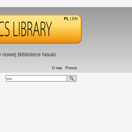
PL
|
EN
nowej Bibliotece Nauki.
O nas
Pomoc
test