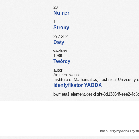
23
Numer
1
Strony
277-282
Daty
wydano
1989
Twórcy
autor
Anzelm Iwanik
Institute of Mathematics, Technical University
Identyfikator YADDA
bwmeta1.element.desklight-3d13864f-eee2-4c6
Baza utrzymywana i dys