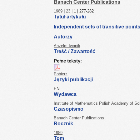
Banach Center Publications
1989
|
23
|
1
| 277-282
Tytuł artykułu
Independent sets of transitive point
Autorzy
Anzelm Iwanik
Treść / Zawartość
Pełne teksty:
Pobierz
Języki publikacji
EN
Wydawca
Institute of Mathematics Polish Academy of Sc
Czasopismo
Banach Center Publications
Rocznik
1989
Tom