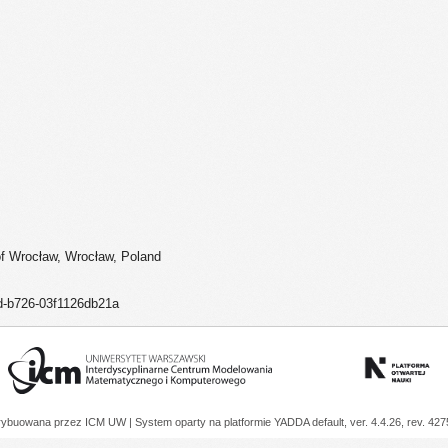
 of Wrocław, Wrocław, Poland
d-b726-03f1126db21a
trybuowana przez
ICM UW
| System oparty na platformie
YADDA
default, ver. 4.4.26, rev. 42