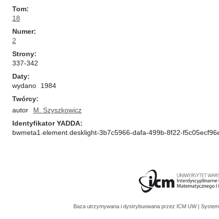
Tom
18
Numer
2
Strony
337-342
Daty
wydano
1984
Twórcy
autor
M. Szyszkowicz
Identyfikator YADDA
bwmeta1.element.desklight-3b7c5966-dafa-499b-8f22-f5c05ecf96
Baza utrzymywana i dystrybuowana przez
ICM UW
| System