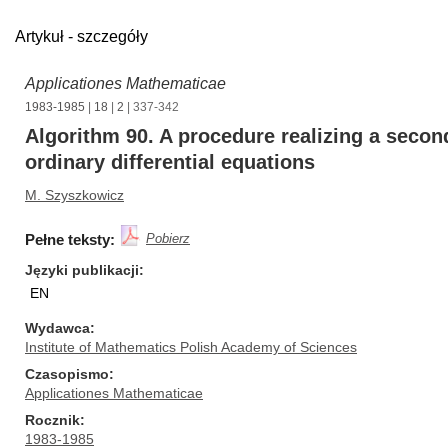
Artykuł - szczegóły
Applicationes Mathematicae
1983-1985
|
18
|
2
| 337-342
Algorithm 90. A procedure realizing a seco
ordinary differential equations
M. Szyszkowicz
Pełne teksty:
Pobierz
Języki publikacji
EN
Wydawca
Institute of Mathematics Polish Academy of Sciences
Czasopismo
Applicationes Mathematicae
Rocznik
1983-1985