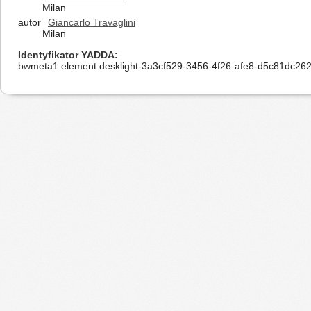
Milan
autor
Giancarlo Travaglini
Milan
Identyfikator YADDA
bwmeta1.element.desklight-3a3cf529-3456-4f26-afe8-d5c81dc26