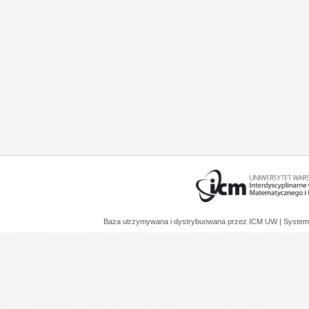
Baza utrzymywana i dystrybuowana przez
ICM UW
| System