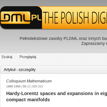
Pełnotekstowe zasoby PLDML oraz innych baz
Zapraszamy
Szukaj
Przeglądaj
Artykuł - szczegóły
Colloquium Mathematicum
1989-1990
|
58
|
2
| 305-315
Hardy-Lorentz spaces and expansions in eig
compact manifolds