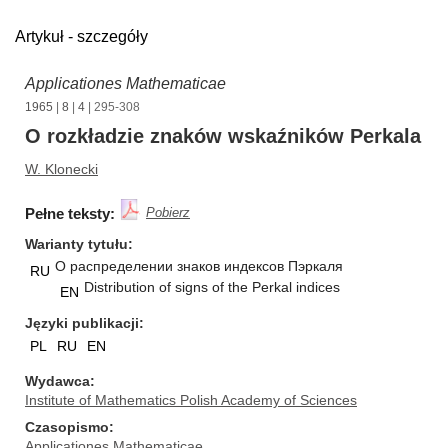
Artykuł - szczegóły
Applicationes Mathematicae
1965
|
8
|
4
| 295-308
O rozkładzie znaków wskaźników Perkala
W. Klonecki
Pełne teksty:
Pobierz
Warianty tytułu
О распределении знаков индексов Пэркаля
RU
Distribution of signs of the Perkal indices
EN
Języki publikacji
PL
RU
EN
Wydawca
Institute of Mathematics Polish Academy of Sciences
Czasopismo
Applicationes Mathematicae