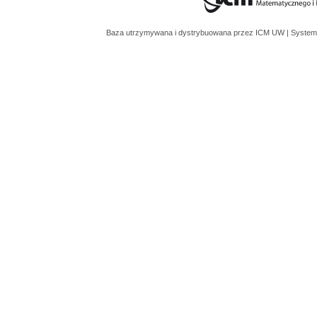
Baza utrzymywana i dystrybuowana przez
ICM UW
| System