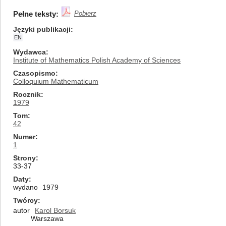
Pełne teksty:
Pobierz
Języki publikacji
EN
Wydawca
Institute of Mathematics Polish Academy of Sciences
Czasopismo
Colloquium Mathematicum
Rocznik
1979
Tom
42
Numer
1
Strony
33-37
Daty
wydano
1979
Twórcy
autor
Karol Borsuk
Warszawa