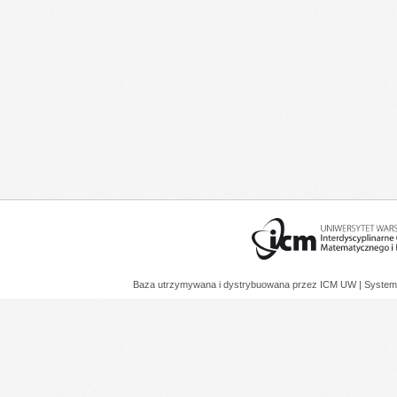
Baza utrzymywana i dystrybuowana przez
ICM UW
| System