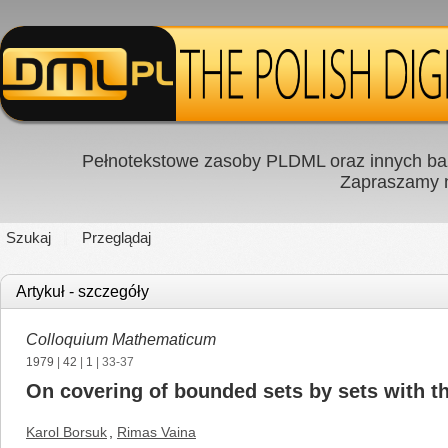
Pełnotekstowe zasoby PLDML oraz innych baz
Zapraszamy
Szukaj
Przeglądaj
Artykuł - szczegóły
Colloquium Mathematicum
1979
|
42
|
1
| 33-37
On covering of bounded sets by sets with th
Karol Borsuk
,
Rimas Vaina