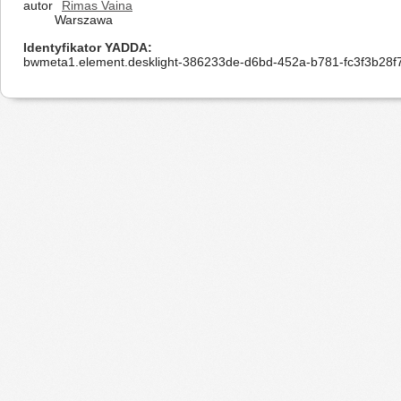
autor
Rimas Vaina
Warszawa
Identyfikator YADDA
bwmeta1.element.desklight-386233de-d6bd-452a-b781-fc3f3b28f