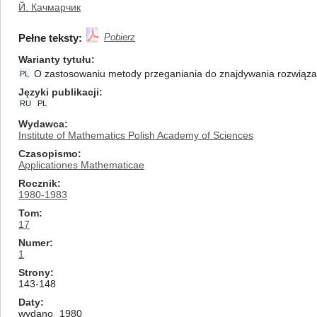
Й. Качмарчик
Pełne teksty:
Pobierz
Warianty tytułu
O zastosowaniu metody przeganiania do znajdywania rozwiąza
PL
Języki publikacji
RU
PL
Wydawca
Institute of Mathematics Polish Academy of Sciences
Czasopismo
Applicationes Mathematicae
Rocznik
1980-1983
Tom
17
Numer
1
Strony
143-148
Daty
wydano
1980