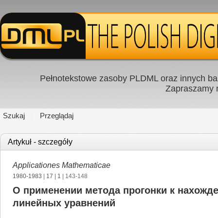
Pełnotekstowe zasoby PLDML oraz innych baz
Zapraszamy
Szukaj
Przeglądaj
Artykuł - szczegóły
Applicationes Mathematicae
1980-1983
|
17
|
1
| 143-148
O применении метода прогонки к нахожд
линейных уравнений