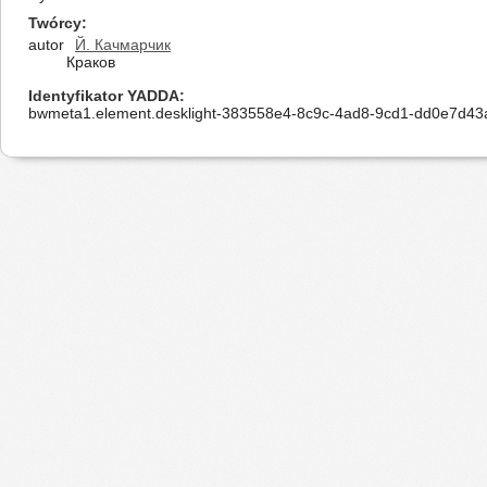
Twórcy
autor
Й. Качмарчик
Краков
Identyfikator YADDA
bwmeta1.element.desklight-383558e4-8c9c-4ad8-9cd1-dd0e7d43