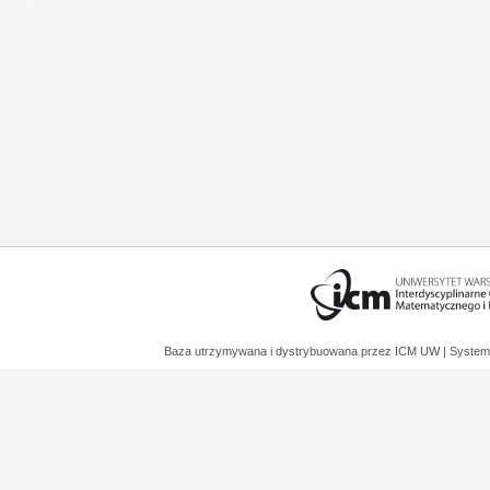
Baza utrzymywana i dystrybuowana przez
ICM UW
| System