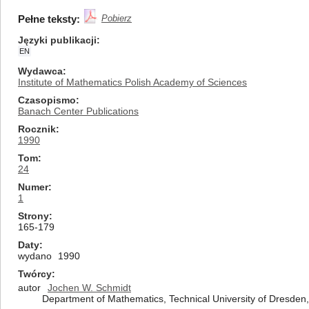
Pełne teksty:
Pobierz
Języki publikacji
EN
Wydawca
Institute of Mathematics Polish Academy of Sciences
Czasopismo
Banach Center Publications
Rocznik
1990
Tom
24
Numer
1
Strony
165-179
Daty
wydano
1990
Twórcy
autor
Jochen W. Schmidt
Department of Mathematics, Technical University of Dresde