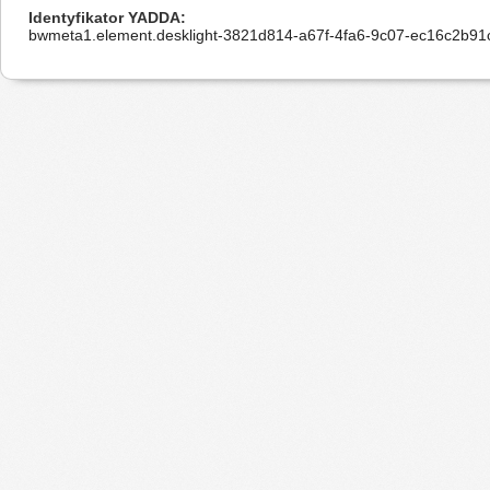
Identyfikator YADDA
bwmeta1.element.desklight-3821d814-a67f-4fa6-9c07-ec16c2b91