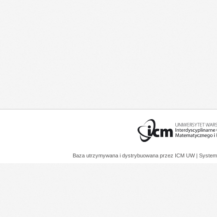
Baza utrzymywana i dystrybuowana przez
ICM UW
| System