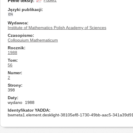
Pełne teksty:
Pobierz
Języki publikacji
EN
Wydawca
Institute of Mathematics Polish Academy of Sciences
Czasopismo
Colloquium Mathematicum
Rocznik
1988
Tom
56
Numer
2
Strony
398
Daty
wydano
1988
Identyfikator YADDA
bwmeta1.element.desklight-38105ef8-1730-49bb-aac5-341a39d9