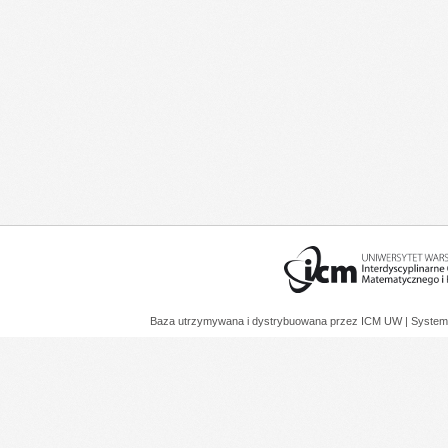
Baza utrzymywana i dystrybuowana przez
ICM UW
| System