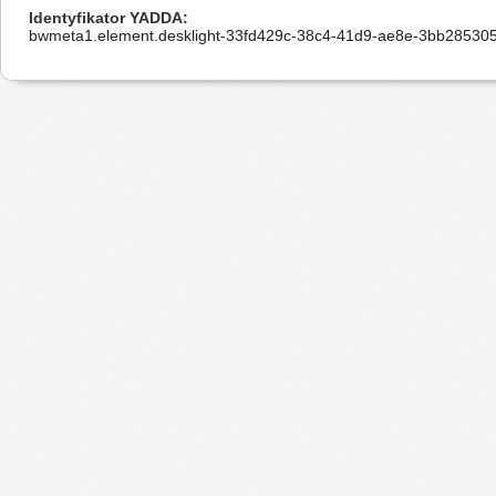
Identyfikator YADDA
bwmeta1.element.desklight-33fd429c-38c4-41d9-ae8e-3bb28530