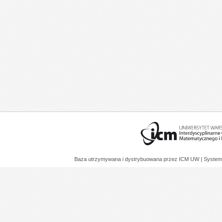
Baza utrzymywana i dystrybuowana przez
ICM UW
| System