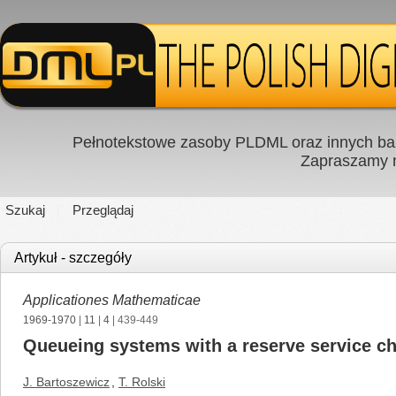
Pełnotekstowe zasoby PLDML oraz innych baz
Zapraszamy
Szukaj
Przeglądaj
Artykuł - szczegóły
Applicationes Mathematicae
1969-1970
|
11
|
4
| 439-449
Queueing systems with a reserve service c
J. Bartoszewicz
,
T. Rolski