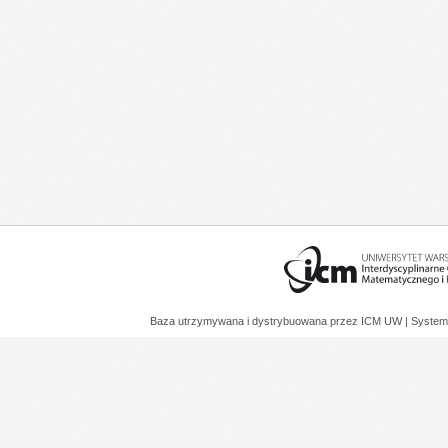
Baza utrzymywana i dystrybuowana przez
ICM UW
| System