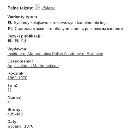
Pełne teksty:
Pobierz
Warianty tytułu
Systemy kolejkowe z rezerwowym kanałem obsługi
PL
Системы массового обслуживания с резервным каналом
RU
Języki publikacji
EN
PL
RU
Wydawca
Institute of Mathematics Polish Academy of Sciences
Czasopismo
Applicationes Mathematicae
Rocznik
1969-1970
Tom
11
Numer
4
Strony
439-449
Daty
wydano
1970