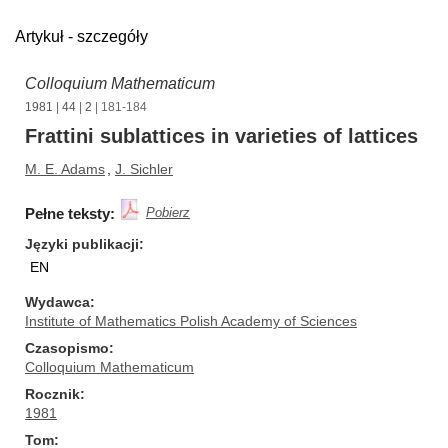
Artykuł - szczegóły
Colloquium Mathematicum
1981
|
44
|
2
| 181-184
Frattini sublattices in varieties of lattices
M. E. Adams
,
J. Sichler
Pełne teksty:
Pobierz
Języki publikacji
EN
Wydawca
Institute of Mathematics Polish Academy of Sciences
Czasopismo
Colloquium Mathematicum
Rocznik
1981
Tom