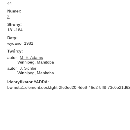
44
Numer
2
Strony
181-184
Daty
wydano
1981
Twórcy
autor
M. E. Adams
Winnipeg, Manitoba
autor
J. Sichler
Winnipeg, Manitoba
Identyfikator YADDA
bwmeta1.element.desklight-2fe3ed20-4de8-46e2-8ff9-73c0e21d6