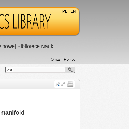
PL
|
EN
nowej Bibliotece Nauki.
O nas
Pomoc
test
 manifold