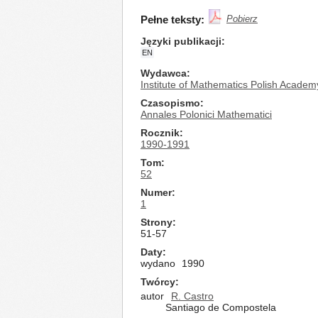
Pełne teksty:
Pobierz
Języki publikacji
EN
Wydawca
Institute of Mathematics Polish Academ
Czasopismo
Annales Polonici Mathematici
Rocznik
1990-1991
Tom
52
Numer
1
Strony
51-57
Daty
wydano
1990
Twórcy
autor
R. Castro
Santiago de Compostela