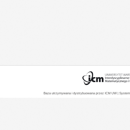
Baza utrzymywana i dystrybuowana przez
ICM UW
| System