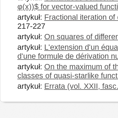
φ(x))$ for vector-valued funct
artykuł:
Fractional iteration of
217-227
artykuł:
On squares of differen
artykuł:
L'extension d'un équa
d'une formule de dérivation 
artykuł:
On the maximum of the
classes of quasi-starlike func
artykuł:
Errata (vol. XXII, fasc