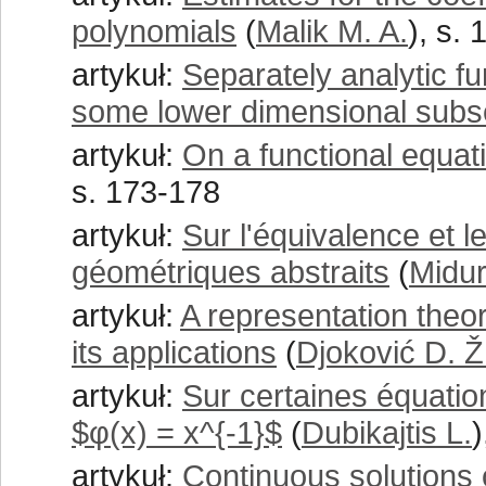
polynomials
(
Malik M. A.
), s.
artykuł:
Separately analytic f
some lower dimensional subs
artykuł:
On a functional equati
s. 173-178
artykuł:
Sur l'équivalence et l
géométriques abstraits
(
Midur
artykuł:
A representation theo
its applications
(
Djoković D. Ž
artykuł:
Sur certaines équation
$φ(x) = x^{-1}$
(
Dubikajtis L.
)
artykuł:
Continuous solutions o