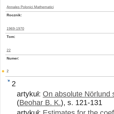
Annales Polonici Mathematici
Rocznik
1969-1970
Tom
22
Numer
2
2
artykuł:
On absolute Nörlund s
(
Beohar B. K.
), s. 121-131
artykuł:
Estimates for the coef