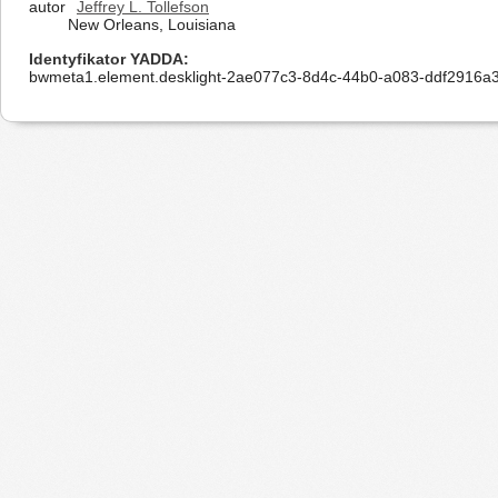
autor
Jeffrey L. Tollefson
New Orleans, Louisiana
Identyfikator YADDA
bwmeta1.element.desklight-2ae077c3-8d4c-44b0-a083-ddf2916a