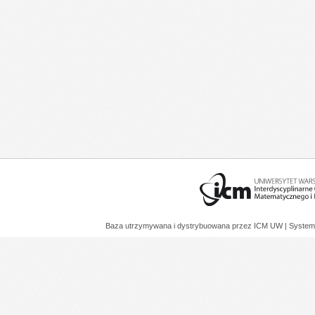
Baza utrzymywana i dystrybuowana przez
ICM UW
| System