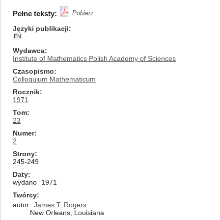
Pełne teksty:
Pobierz
Języki publikacji
EN
Wydawca
Institute of Mathematics Polish Academy of Sciences
Czasopismo
Colloquium Mathematicum
Rocznik
1971
Tom
23
Numer
2
Strony
245-249
Daty
wydano
1971
Twórcy
autor
James T. Rogers
New Orleans, Louisiana