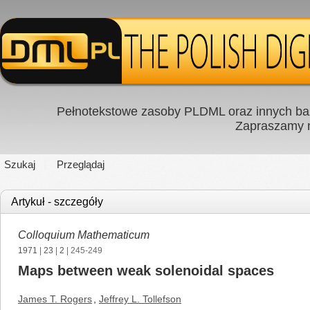
Pełnotekstowe zasoby PLDML oraz innych baz
Zapraszamy
Szukaj
Przeglądaj
Artykuł - szczegóły
Colloquium Mathematicum
1971
|
23
|
2
| 245-249
Maps between weak solenoidal spaces
James T. Rogers
,
Jeffrey L. Tollefson