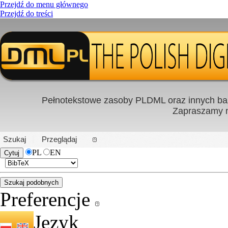
Przejdź do menu głównego
Przejdź do treści
Pełnotekstowe zasoby PLDML oraz innych baz
Zapraszamy
PL
|
EN
Szukaj
Przeglądaj
PL
EN
Preferencje
Język