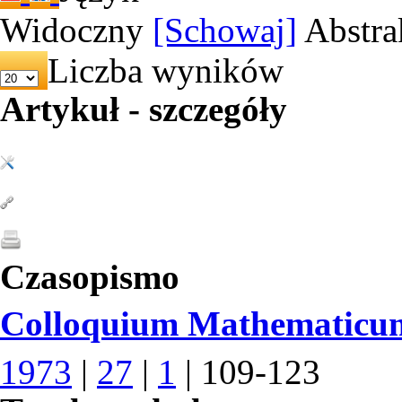
Widoczny
[Schowaj]
Abstra
Liczba wyników
Artykuł - szczegóły
Czasopismo
Colloquium Mathematicu
1973
|
27
|
1
| 109-123