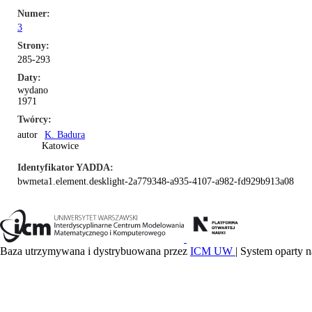
Numer
3
Strony
285-293
Daty
wydano
1971
Twórcy
autor
K. Badura
Katowice
Identyfikator YADDA
bwmeta1.element.desklight-2a779348-a935-4107-a982-fd929b913a08
Baza utrzymywana i dystrybuowana przez
ICM UW
| System oparty n