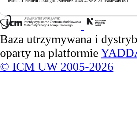
bwmeta1.element.desklight-28b5ed65-aa46-428e-8f23-b38ae346c091
Baza utrzymywana i dystry
oparty na platformie
YADD
© ICM UW 2005-2026