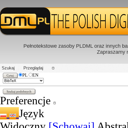
Pełnotekstowe zasoby PLDML oraz innych baz
Zapraszamy
PL
|
EN
Szukaj
Przeglądaj
PL
EN
Preferencje
Język
Widoczny
[Schowaj]
Abstra