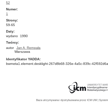
52
Numer
1
Strony
59-65
Daty
wydano
1990
Twórcy
autor
Jan A. Rempała
Warszawa
Identyfikator YADDA
bwmeta1.element.desklight-267d8b68-326e-4a5c-839c-42f592d6
Baza utrzymywana i dystrybuowana przez
ICM UW
| System