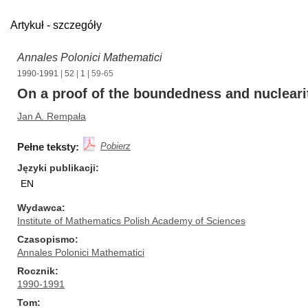
Artykuł - szczegóły
Annales Polonici Mathematici
1990-1991
|
52
|
1
| 59-65
On a proof of the boundedness and nuclearit
Jan A. Rempała
Pełne teksty:
Pobierz
Języki publikacji
EN
Wydawca
Institute of Mathematics Polish Academy of Sciences
Czasopismo
Annales Polonici Mathematici
Rocznik
1990-1991
Tom