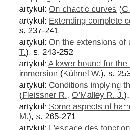
artykuł:
On chaotic curves
(
Ch
artykuł:
Extending complete c
s. 237-241
artykuł:
On the extensions of
T.
), s. 243-252
artykuł:
A lower bound for the 
immersion
(
Kühnel W.
), s. 25
artykuł:
Conditions implying t
(
Fleissner R.
,
O'Malley R. J.
)
artykuł:
Some aspects of harm
M.
), s. 265-271
artykuł:
L'espace des fonction