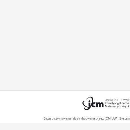
Baza utrzymywana i dystrybuowana przez
ICM UW
| System