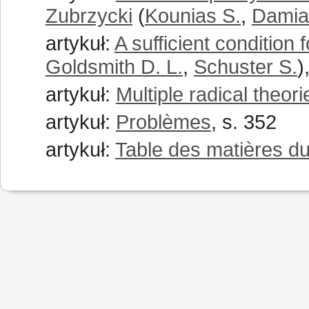
Zubrzycki
(
Kounias S.
,
Damia
artykuł:
A sufficient condition 
Goldsmith D. L.
,
Schuster S.
)
artykuł:
Multiple radical theori
artykuł:
Problèmes
, s. 352
artykuł:
Table des matières d