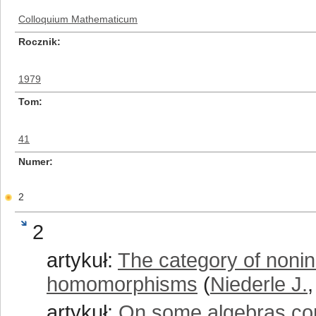
Colloquium Mathematicum
Rocznik
1979
Tom
41
Numer
2
2
artykuł:
The category of noni
homomorphisms
(
Niederle J.
artykuł:
On some algebras con