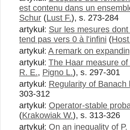
est contenu dans un ensembl
Schur
(
Lust F.
), s. 273-284
artykuł:
Sur les mesures dont 
tend pas vers 0 à l'infini
(
Host
artykuł:
A remark on expandi
artykuł:
The Haar measure of c
R. E.
,
Pigno L.
), s. 297-301
artykuł:
Regularity of Banach 
303-312
artykuł:
Operator-stable prob
(
Krakowiak W.
), s. 313-326
artykuł:
On an inequality of P.