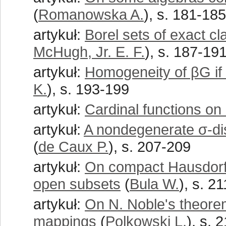
(
Romanowska A.
), s. 181-185
artykuł:
Borel sets of exact cl
McHugh, Jr. E. F.
), s. 187-19
artykuł:
Homogeneity of βG if 
K.
), s. 193-199
artykuł:
Cardinal functions o
artykuł:
A nondegenerate σ-di
(
de Caux P.
), s. 207-209
artykuł:
On compact Hausdorff
open subsets
(
Bula W.
), s. 2
artykuł:
On N. Noble's theore
mappings
(
Polkowski L.
), s. 