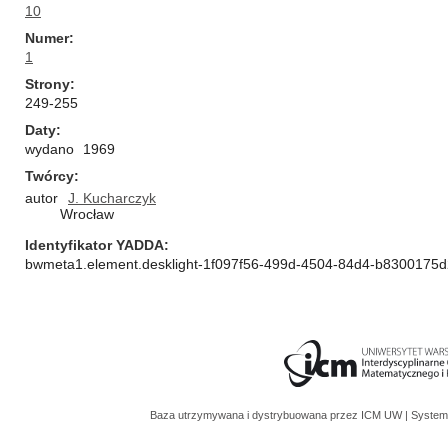
10
Numer
1
Strony
249-255
Daty
wydano
1969
Twórcy
autor
J. Kucharczyk
Wrocław
Identyfikator YADDA
bwmeta1.element.desklight-1f097f56-499d-4504-84d4-b8300175
Baza utrzymywana i dystrybuowana przez
ICM UW
| System