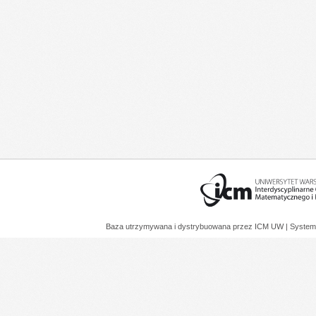
Baza utrzymywana i dystrybuowana przez
ICM UW
| System