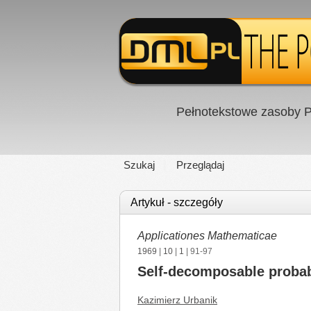
Pełnotekstowe zasoby P
Szukaj
Przeglądaj
Artykuł - szczegóły
Applicationes Mathematicae
1969
|
10
|
1
| 91-97
Self-decomposable probab
Kazimierz Urbanik