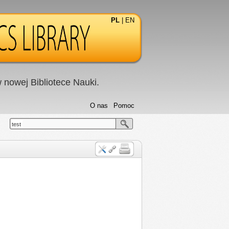
PL
|
EN
nowej Bibliotece Nauki.
O nas
Pomoc
test