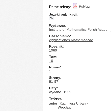
Pełne teksty:
Pobierz
Języki publikacji
EN
Wydawca
Institute of Mathematics Polish Academ
Czasopismo
Applicationes Mathematicae
Rocznik
1969
Tom
10
Numer
1
Strony
91-97
Daty
wydano
1969
Twórcy
autor
Kazimierz Urbanik
Wrocław