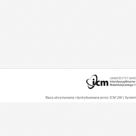
Baza utrzymywana i dystrybuowana przez
ICM UW
| System