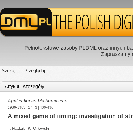
Pełnotekstowe zasoby PLDML oraz innych baz
Zapraszamy
Szukaj
Przeglądaj
Artykuł - szczegóły
Applicationes Mathematicae
1980-1983
|
17
|
3
| 409-430
A mixed game of timing: investigation of st
T. Radzik
,
K. Orłowski