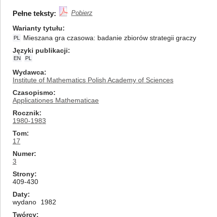
Pełne teksty:
Pobierz
Warianty tytułu
Mieszana gra czasowa: badanie zbiorów strategii graczy
PL
Języki publikacji
EN
PL
Wydawca
Institute of Mathematics Polish Academy of Sciences
Czasopismo
Applicationes Mathematicae
Rocznik
1980-1983
Tom
17
Numer
3
Strony
409-430
Daty
wydano
1982
Twórcy