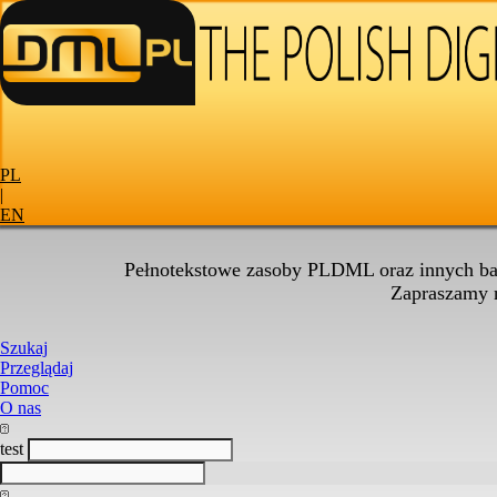
PL
|
EN
Pełnotekstowe zasoby PLDML oraz innych baz
Zapraszamy
Szukaj
Przeglądaj
Pomoc
O nas
test