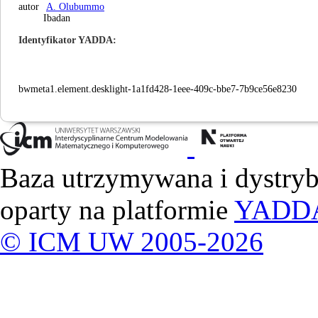
autor
A. Olubummo
Ibadan
Identyfikator YADDA
bwmeta1.element.desklight-1a1fd428-1eee-409c-bbe7-7b9ce56e8230
Baza utrzymywana i dystry
oparty na platformie
YADD
© ICM UW 2005-2026