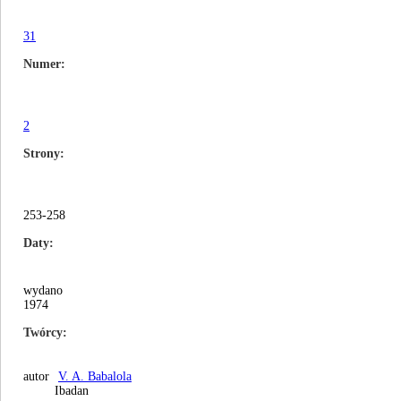
31
Numer
2
Strony
253-258
Daty
wydano
1974
Twórcy
autor
V. A. Babalola
Ibadan