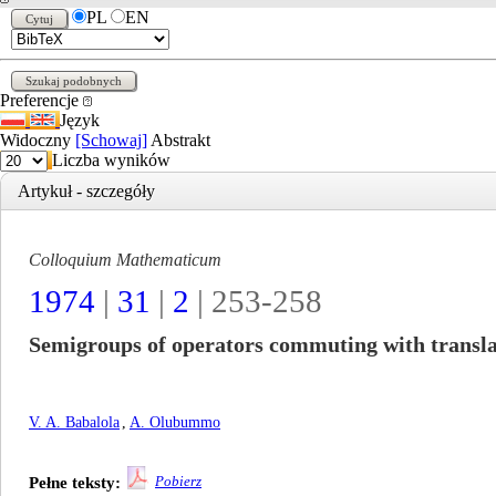
PL
EN
Preferencje
Język
Widoczny
[Schowaj]
Abstrakt
Liczba wyników
Artykuł - szczegóły
Colloquium Mathematicum
1974
|
31
|
2
| 253-258
Semigroups of operators commuting with transla
V. A. Babalola
,
A. Olubummo
Pobierz
Pełne teksty: