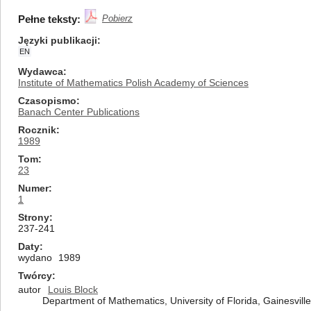
Pełne teksty:
Pobierz
Języki publikacji
EN
Wydawca
Institute of Mathematics Polish Academy of Sciences
Czasopismo
Banach Center Publications
Rocznik
1989
Tom
23
Numer
1
Strony
237-241
Daty
wydano
1989
Twórcy
autor
Louis Block
Department of Mathematics, University of Florida, Gainesville