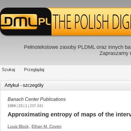
Pełnotekstowe zasoby PLDML oraz innych baz
Zapraszamy
Szukaj
Przeglądaj
Artykuł - szczegóły
Banach Center Publications
1989
|
23
|
1
| 237-241
Approximating entropy of maps of the inter
Louis Block
,
Ethan M. Coven