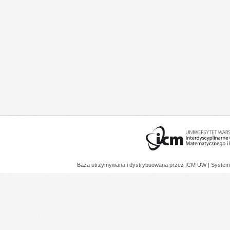
Baza utrzymywana i dystrybuowana przez
ICM UW
| System