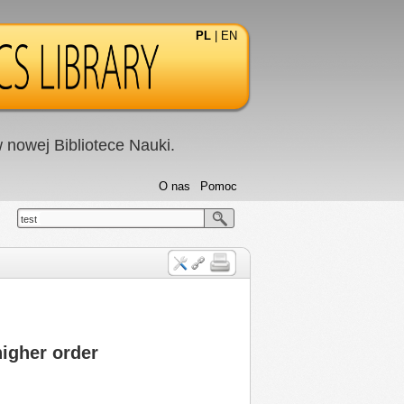
PL
|
EN
nowej Bibliotece Nauki.
O nas
Pomoc
test
higher order