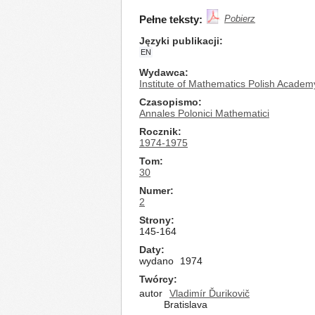
Pełne teksty:
Pobierz
Języki publikacji
EN
Wydawca
Institute of Mathematics Polish Academ
Czasopismo
Annales Polonici Mathematici
Rocznik
1974-1975
Tom
30
Numer
2
Strony
145-164
Daty
wydano
1974
Twórcy
autor
Vladimír Ďurikovič
Bratislava