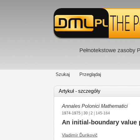
Pełnotekstowe zasoby P
Szukaj
Przeglądaj
Artykuł - szczegóły
Annales Polonici Mathematici
1974-1975
|
30
|
2
| 145-164
An initial-boundary value 
Vladimír Ďurikovič