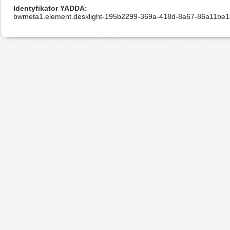
Identyfikator YADDA
bwmeta1.element.desklight-195b2299-369a-418d-8a67-86a11be