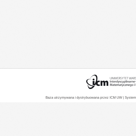
Baza utrzymywana i dystrybuowana przez
ICM UW
| System