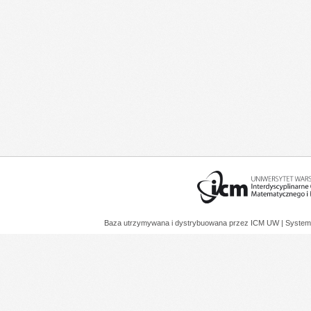
Baza utrzymywana i dystrybuowana przez
ICM UW
| System