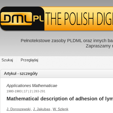
Pełnotekstowe zasoby PLDML oraz innych baz
Zapraszamy
Szukaj
Przeglądaj
Artykuł - szczegóły
Applicationes Mathematicae
1980-1983
|
17
|
2
| 283-291
Mathematical description of adhesion of ly
J. Doroszewski
,
J. Jakubas
,
W. Szlenk