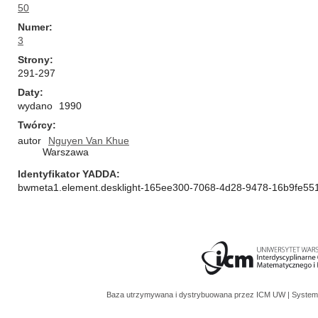
50
Numer
3
Strony
291-297
Daty
wydano
1990
Twórcy
autor
Nguyen Van Khue
Warszawa
Identyfikator YADDA
bwmeta1.element.desklight-165ee300-7068-4d28-9478-16b9fe55
Baza utrzymywana i dystrybuowana przez
ICM UW
| System