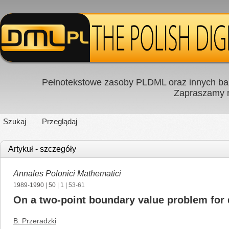
Pełnotekstowe zasoby PLDML oraz innych baz
Zapraszamy
Szukaj
Przeglądaj
Artykuł - szczegóły
Annales Polonici Mathematici
1989-1990
|
50
|
1
| 53-61
On a two-point boundary value problem for di
B. Przeradzki