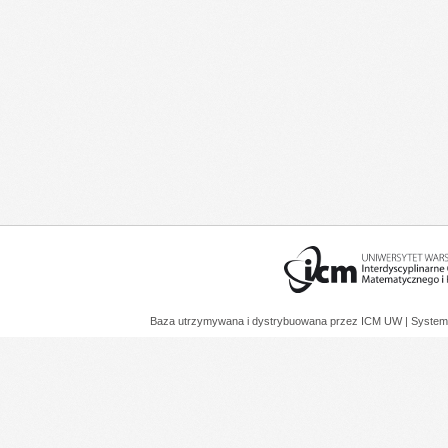
Baza utrzymywana i dystrybuowana przez
ICM UW
| System