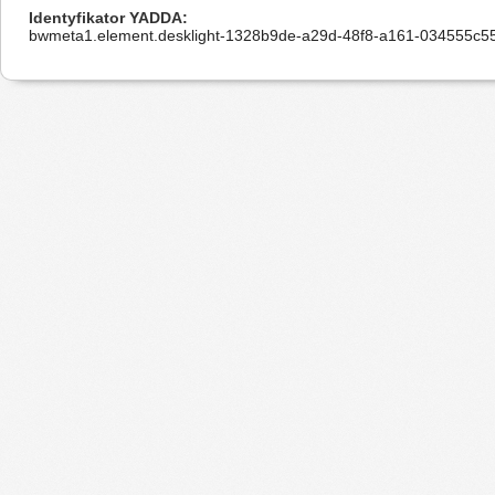
Identyfikator YADDA
bwmeta1.element.desklight-1328b9de-a29d-48f8-a161-034555c5