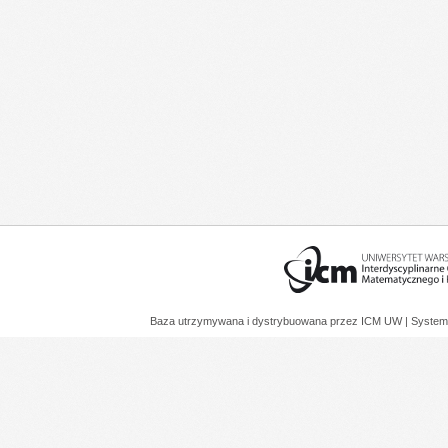
Baza utrzymywana i dystrybuowana przez
ICM UW
| System